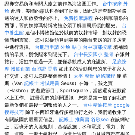
證券交易所和海關大廈之前作為海盜圈工作。
台中按摩
外
燴
此時，美國的憲法也得到了批准，因此這是查爾斯頓路
邊的迷人和啟發性的停止。
免費按摩課程
在公園和噴泉的
西部，舊的奴隸瑪特博物館必須了解查爾斯頓的歷史。
台
中養生館
這個小博物館位於以前的奴隸市場，對奴隸的恐
怖感到震驚。 您可以從預算到美麗的陽台套房的許多房間
中進行選擇。
台胞證申請
外燴 點心
台中頭部按摩
填補懶
惰的早晨，慢慢醒來到陽光下。
台中長安國小 整骨
在派對
旅行，浴缸中度過一天，並僅參觀成人的庇護所。
足底按
摩
撥筋創業
台胞證 香港
如此多的活動與您的孩子和家人
打交道，您可以忽略整個事情！
太平 整骨
經絡課程
範·蘇
斯（Van
記帳士 考試用書
Seuss）在海上，孩之寶
（Hasbro）的遊戲節目，Sportsquare，當然還有狂歡節
水上工作。 註冊我們的新聞通訊，您將是第一個了解我們
最新促銷和最後一刻報價的人之一。
台中精油按摩
google
搜尋技巧
除了在西班牙進行多種旅行之外，我們還收集了
有關該國的最重要信息。
記帳士 推薦書
谷歌seo
在該網站
上，西班牙的入境規則，基礎設施，水和電源，電力，貨
幣，運輸，一般天氣狀況，西班牙習慣，而且城市都有很多