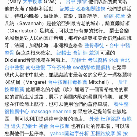
（Mary
大甲按摩
Gras）。
台中 推拿
他們以船隻而聞名，
他們充滿了樂趣和活動。
記帳士 稅務相關法規
他們提供活
動，特殊的晚餐，游泳池，電影，舞蹈等等。
頭痛 按摩
薩
凡納（Savannah）是佐治亞州最古老的城市，離查爾斯頓
（Charleston）足夠近，可以進行有趣的旅行。 爵士音樂
的城堡是對人民的真正熔爐，那裡的建築和美食仍然由西班
牙，法國，加勒比海，非洲和盎格魯
整骨學徒
-
台中 中醫
整骨
薩克森根來確定。
記帳士 會計師 差別
可選的
Dixieland音樂晚餐在河船上。
記帳士 考試資格
外燴 台北
台中整復
南屯整復
下午茶外燴
seo點擊軟體價格
在繁華，
現代大都市中觀光，並認識該市最著名的父母之一瑪格麗特
·米切爾（Margaret
台中按摩排毒推薦
Mitchell）。
后里
按摩推薦
他最著名的小說《吹》通過了一個富裕植物的家
庭的冒險生活道路，展示了美國內戰的暴風雨時期。 如果
您在狂歡節上航行，也可以使用他們的蓋停車場。
養生整
復推廣中心
massage near me
如果您決定提前留在該地
區，則可以利用提供停車套餐的酒店。
外燴
杜拜簽證
台胞
證 遺失
記帳士 初會
台中按摩
也有自動的停車場，可以讓
您與他們一起停車。
yahoo關鍵字分析
五權路按摩
腳 按