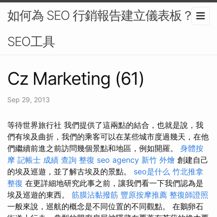
如何為 SEO 行銷報告建立儀表板？-
SEO工具
Cz Marketing (61)
Sep 29, 2013
等待世界旅行社 我們提供了這兩點的結合，也就是說，我
們有埃及曲折，我們的乘客可以在某些城市度過幾天，在他
們繼續前進之前訪問幾個景點和地區，例如開羅。
身體按
摩
記帳士 成績 查詢
整復
seo agency
新竹 外燴
創建自己
的埃及巡遊，並了解古埃及的景點。
seo是什么
竹北推拿
整復
在更詳細地研究此事之前，讓我們看一下我們認為是
埃及巡遊的東西。
筋膜沾黏撥筋
豐原按摩推薦
整復師證照
一般來說，巡航的概念是不同位置的不同觀點。 在鵝卵石