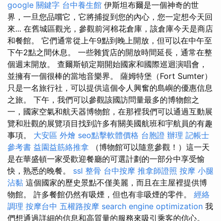
google 關鍵字
台中養生館
伊斯坦布爾是一個神奇的世
界，一旦您品嚐它，它將捕捉到您的內心，您一定想今天回
來... 在舊城區觀光，參觀前河棉花倉庫，該倉庫今天是商店
和餐館。 它們通常從上午9點到晚上開放，但可以在中午至
下午2點之間休息。 一些雜貨店的開放時間延長，通常在整
個週末開放。 查爾斯頓定期開始國家和國際巡迴演唱會，
並擁有一個很棒的當地音樂界。 薩姆特堡（Fort Sumter）
只是一名旅行社，可以提供這個令人興奮的島嶼的優惠信息
之旅。 下午，我們可以參觀該國訪問量最多的博物館之
一，國家空氣和航天器博物館，在那裡我們可以通過互動展
覽和壯觀的展覽項目找到許多有關美國航班和宇航員的有趣
事項。
大安區 外燴
seo點擊軟體價格
台胞證 辦理
記帳士
參考書
益園益筋絡推拿
（博物館可以隨意參觀！）這一天
是在華盛頓一家受歡迎餐廳的可選計劃的一部分中享受愉
快，熟悉的晚餐。
ssl
整骨
台中按摩
推拿師證照
按摩 小腿
沾黏
這個國家的歷史景點不僅美麗，而且在主屋裡提供博
物館。 許多餐館仍然有吸煙，但也有非吸煙的零件。
經絡
調理
按摩台中
五權路按摩
search engine optimization
我
們想通過詳細的信息和高質量的服務來吸引乘客的信心。