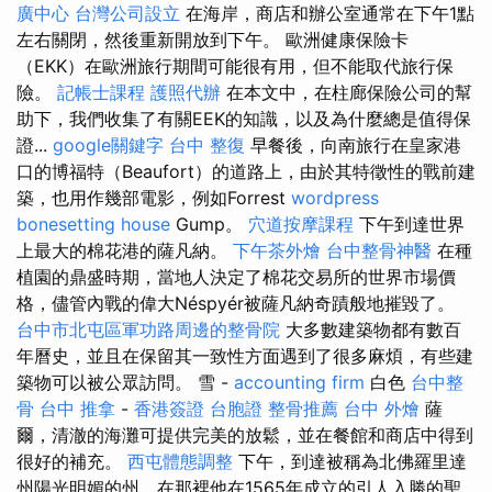
廣中心
台灣公司設立
在海岸，商店和辦公室通常在下午1點
左右關閉，然後重新開放到下午。 歐洲健康保險卡
（EKK）在歐洲旅行期間可能很有用，但不能取代旅行保
險。
記帳士課程
護照代辦
在本文中，在柱廊保險公司的幫
助下，我們收集了有關EEK的知識，以及為什麼總是值得保
證...
google關鍵字
台中 整復
早餐後，向南旅行在皇家港
口的博福特（Beaufort）的道路上，由於其特徵性的戰前建
築，也用作幾部電影，例如Forrest
wordpress
bonesetting house
Gump。
穴道按摩課程
下午到達世界
上最大的棉花港的薩凡納。
下午茶外燴
台中整骨神醫
在種
植園的鼎盛時期，當地人決定了棉花交易所的世界市場價
格，儘管內戰的偉大Néspyér被薩凡納奇蹟般地摧毀了。
台中市北屯區軍功路周邊的整骨院
大多數建築物都有數百
年曆史，並且在保留其一致性方面遇到了很多麻煩，有些建
築物可以被公眾訪問。 雪 -
accounting firm
白色
台中整
骨
台中 推拿
-
香港簽證 台胞證
整骨推薦
台中 外燴
薩
爾，清澈的海灘可提供完美的放鬆，並在餐館和商店中得到
很好的補充。
西屯體態調整
下午，到達被稱為北佛羅里達
州陽光明媚的州，在那裡他在1565年成立的引人入勝的聖