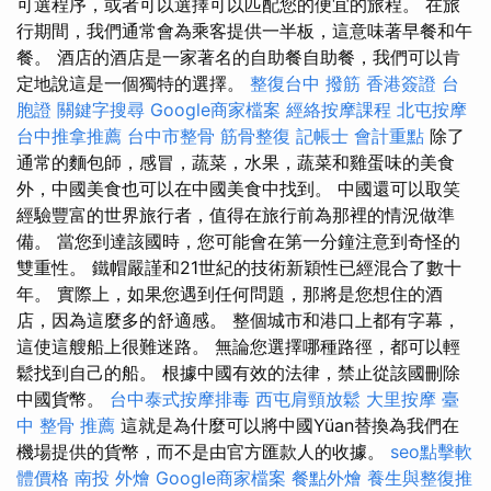
可選程序，或者可以選擇可以匹配您的便宜的旅程。 在旅
行期間，我們通常會為乘客提供一半板，這意味著早餐和午
餐。 酒店的酒店是一家著名的自助餐自助餐，我們可以肯
定地說這是一個獨特的選擇。
整復台中
撥筋
香港簽證 台
胞證
關鍵字搜尋
Google商家檔案
經絡按摩課程
北屯按摩
台中推拿推薦
台中市整骨
筋骨整復
記帳士 會計重點
除了
通常的麵包師，感冒，蔬菜，水果，蔬菜和雞蛋味的美食
外，中國美食也可以在中國美食中找到。 中國還可以取笑
經驗豐富的世界旅行者，值得在旅行前為那裡的情況做準
備。 當您到達該國時，您可能會在第一分鐘注意到奇怪的
雙重性。 鐵帽嚴謹和21世紀的技術新穎性已經混合了數十
年。 實際上，如果您遇到任何問題，那將是您想住的酒
店，因為這麼多的舒適感。 整個城市和港口上都有字幕，
這使這艘船上很難迷路。 無論您選擇哪種路徑，都可以輕
鬆找到自己的船。 根據中國有效的法律，禁止從該國刪除
中國貨幣。
台中泰式按摩排毒
西屯肩頸放鬆
大里按摩
臺
中 整骨 推薦
這就是為什麼可以將中國Yüan替換為我們在
機場提供的貨幣，而不是由官方匯款人的收據。
seo點擊軟
體價格
南投 外燴
Google商家檔案
餐點外燴
養生與整復推