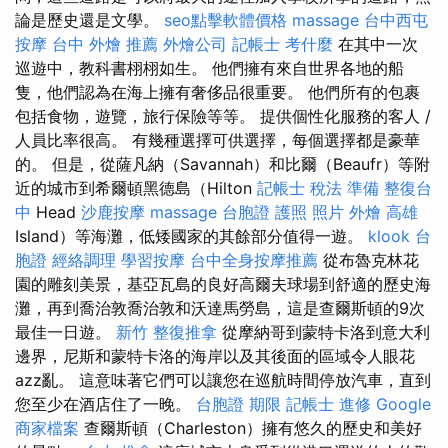
論是歷史還是文學。
seo點擊軟體價格
massage
台中西屯
按摩
台中 外燴 推薦
外燴公司
記帳士 考什麼
在其中一次
巡遊中，教科書栩栩如生。 他們擁有來自世界各地的船
隻，他們認為在海上擁有奢侈品很重要。 他們所有的包裹
包括食物，遊覽，旅行保險等等。 提供個性化服務的客人 /
人員比率很高。 有幾種選擇可供選擇，每個選擇都是豪華
的。 但是，從薩凡納（Savannah）和比爾（Beaufr）等附
近的城市到希爾頓黑德島（Hilton
記帳士 稅法 準備
整復台
中
Head
沙鹿按摩
massage
台胞證 護照 照片
外燴 高雄
Island）等海灘，低矮國家的其餘部分值得一遊。
klook 台
胞證
經絡調理
學習按摩
台中全身按摩推薦
從布魯克林花
園的雕刻美景，基亞瓦島的良好高爾夫球場到舒適的歷史海
灘，再到喬治敦喬治敦和沃達馬勞島，這是查爾斯頓的9次
最佳一日遊。
新竹 整復推拿
從摩納哥到蒙特卡洛到意大利
邊界，尼斯和蒙特卡洛的海岸以及其後面的區域令人眼花
azz亂。 這意味著它們可以讓您在巡航時間停放汽車，直到
您至少在酒店住了一晚。
台胞證 期限
記帳士 進修
Google
商家檔案
查爾斯頓（Charleston）擁有悠久的歷史和美好