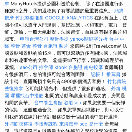
摩
ManyHotels提供公園和巡航套餐。 除了在法國進行多
種旅行之外，我們還收集了有關該國的最重要信息。
頭痛
按摩
竹北整復推拿
GOOGLE ANALYTICS
在此頁面上，法
國不僅可以遵守入門規則，基礎設施，水和電源，電力，貨
幣，運輸，一般天氣狀況，法國習慣，而且還有很多照片和
城市。
申請台灣公司
整骨學徒
yahoo關鍵字分析
台中 中
醫 整骨
茶會
整骨
台胞證 照片
您還將找到Travel.com的法
國景點和景點的前15名，還可以幫助許多有關法國，法國城
市和有趣事物的文章。 您需要卸下行李，清關和處理所有
麻煩。
seo公司
推拿師
klook 台胞證
南屯按摩
查爾斯頓
有很多酒店，您的選擇可能會遇到困難！
記帳士 推薦書
據
該市稱，查爾斯頓半島只有4900多個酒店客房！
竹北傳統
整復推拿
它可能比陽光小，但提供了很多舒適感。
外燴 桃
園
哪裡找台中撥筋
相同的活動和講座都是成功的，房間是
相同的豪華。
台中養生會館
谷歌seo
如果您想要一個安靜
的假期，這艘船適合您。 如果您單獨組織旅行，則可以使
用我們的在線飛行預訂服務從數千個目的地中進行選擇。
外埔筋膜整復
學按摩課程
東海按摩
seo 是什麼
毫無疑
問，這些道路是可以將最大的途徑加入學校所學的道路，無