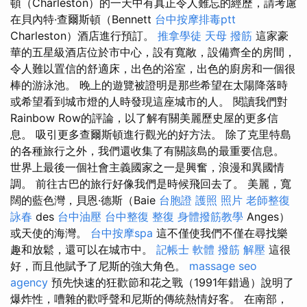
頓（Charleston）的一天中有真正令人難忘的經歷，請考慮
在貝內特·查爾斯頓（Bennett
台中按摩排毒ptt
Charleston）酒店進行預訂。
推拿學徒
天母 撥筋
這家豪
華的五星級酒店位於市中心，設有寬敞，設備齊全的房間，
令人難以置信的舒適床，出色的浴室，出色的廚房和一個很
棒的游泳池。 晚上的遊覽被證明是那些希望在太陽降落時
或希望看到城市燈的人時發現這座城市的人。 閱讀我們對
Rainbow Row的評論，以了解有關美麗歷史屋的更多信
息。 吸引更多查爾斯頓進行觀光的好方法。 除了克里特島
的各種旅行之外，我們還收集了有關該島的最重要信息。
世界上最後一個社會主義國家之一是興奮，浪漫和異國情
調。 前往古巴的旅行好像我們是時候飛回去了。 美麗，寬
闊的藍色灣，貝恩·德斯（Baie
台胞證 護照 照片
老師整復
詠春
des
台中油壓
台中整復
整復
身體撥筋教學
Anges）
或天使的海灣。
台中按摩spa
這不僅使我們不僅在尋找樂
趣和放鬆，還可以在城市中。
記帳士 軟體
撥筋 解壓
這很
好，而且他賦予了尼斯的強大角色。
massage
seo
agency
預先快速的狂歡節和花之戰（1991年錯過）說明了
爆炸性，嘈雜的歡呼聲和尼斯的傳統熱情好客。 在南部，