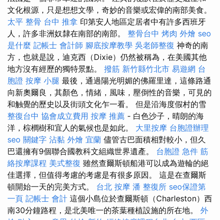
文化根源，只是想想文學，奇妙的音樂或宏偉的南部美食。
太平 整骨
台中 推拿
印第安人地區定居者中有許多西班牙
人，許多非洲奴隸在南部的南部。
整骨台中
烤肉 外燴
seo
是什麼
記帳士 會計師
腳底按摩教學
吳老師整復
神奇的南
方，也就是說，迪克西（Dixie）仍然被稱為，在美國其他
地方沒有經歷的獨特景點。
撥筋 新竹縣竹北市
易遊網 台
胞證
按摩 小腿
最後，通過陽光明媚的佛羅里達，這條路通
向新奧爾良，其顏色，情緒，風味，壓倒性的音樂，可見的
和触覺的歷史以及街頭文化乍一看。 但是沿海度假村的雪
整復台中
協會成立費用
按摩 推薦
- 白色沙子，晴朗的海
洋，棕櫚樹和宜人的氣候也是如此。
大里按摩
台胞證辦理
seo 關鍵字
沾黏
外燴 宜蘭
儘管古巴面積相對較小，但久
巴還擁有9個聯合國教科文組織世界遺產。
台胞證 急件
筋
絡按摩課程
美式整復
雖然查爾斯頓船港可以成為遊輪的絕
佳選擇，但值得考慮的考慮是有很多原因。 這是在查爾斯
頓開始一天的完美方式。
台北 按摩
潘 整復所
seo保證第
一頁
記帳士 會計
這個小島位於查爾斯頓（Charleston）西
南30分鐘路程，是北美唯一的茶葉種植設施的所在地。
外