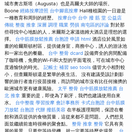
城市奧古斯塔（Augusta）也是高爾夫大師的場所。
Boone
經絡按摩證照
台中腳底按摩
Hall種植園的一日遊是
一種教育和周到的經歷。
按摩台中
台中 撥 筋 堂 公益店
傳統 整復 推拿 深層 調理 職業 勞損 南屯區的評論
對於那
些尋找中心地點的人，米爾斯之家溫德姆大酒店是理想的選
擇。
台中筋膜放鬆推薦
台胞證 申請
html
酒店位於風景如
畫的哈爾斯頓村區，提供健身室，商務中心，誘人的游泳池
和一家出色的餐廳。
台中 整骨 dcard
設備齊全的房間配備
了咖啡機，免費的Wi-Fi和大型的平面電視，可在城市中心
度過愉快的時光。
記帳士 補習
seo tools
儘管大小相對較
小，但查爾斯頓還是繁華的夜生活。 沒有建議受該計劃影
響的旅行者進行疫苗接種，而訪問的城市沒有比任何擁擠的
歐洲城市更有健康風險。
太平 整骨
台中筋膜放鬆推薦
台
北 推拿
重要的是，即使為了刷牙，我們也建議使用自來
水。
台中整復
學習按摩
會計事務所
卡式台胞證
台中筋膜
刀放鬆
台胞證 代辦
撥筋美容
在半板護理期間，保證在餐
館和酒店提供的食物質量，這從來都不是問題。 人們想見
面並繼續前進時很棒的聚會點。
整骨 推拿
整骨
它具有美
麗的風景，只要您等待登機，就一定要等待歷史場景。
台