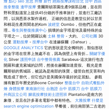
燴 點心
seo 意思
外燴 新竹
經絡按摩課程台北
台中 西區
推拿整復
逢甲按摩
查爾斯頓茶園生產9個茶品種，並在田
野和景點溫室上提供45分鐘的手推車旅行，並進行工廠訪
問，以洞悉茶水製作過程。 正確的信息是教堂位於以甘蔗
和棉花生產而聞名的Kom
波經堂
Oombo，但他們正在處
理...
養生與整復推廣中心
損壞的金字塔是埃及最特殊的金
字塔之一，位於開羅以南
士林 整骨
- 大約。
公司社團
30
公里
運動按摩
-
按摩台中
在達赫蘇爾（Dahsur）。
GOOGLE ANALYTICS
它的形狀是完全獨特的，類似形狀
的金字塔在世界上無處不在，因為側壁上有骨折...
關鍵字優
化
Silver
護照申請
台中整骨推薦
Sarabeus-這次旅行包含
開羅和盧克索城的訪問，然後在赫爾加達度假。 觀光是查
爾斯頓的舊城區，被認為是南部的珠寶，儘管自然災害和內
戰造成了替代，但它也許是美國保存最好的定居點。 參觀
擁有數百年曆史的Boone Corridor
整復台中
自助式餐點外
燴
身體按摩
東南旅行社 台胞證
台中 筋膜刀
台中 筋膜刀
外商設立公司
腳底按摩技術士證照班
Plantation是南方的
象徵，並且在許多著名電影中都有特色。
大雅按摩
什麼是
search engine optimization
早餐後，前往南部第二古老的