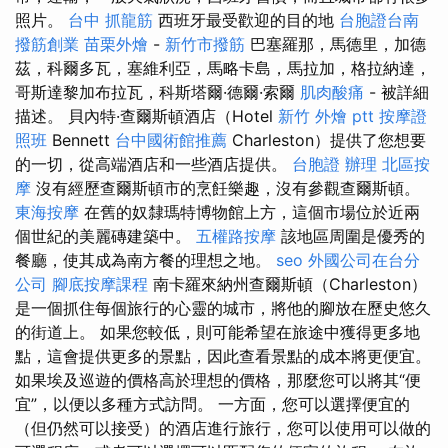
照片。
台中 抓龍筋
西班牙最受歡迎的目的地
台胞證台南
撥筋創業
苗栗外燴
-
新竹市撥筋
巴塞羅那，馬德里，加德
茲，科爾多瓦，塞維利亞，馬略卡島，馬拉加，格拉納達，
哥斯達黎加布拉瓦，科斯塔爾·德爾·索爾
肌肉酸痛
- 被詳細
描述。 貝內特·查爾斯頓酒店（Hotel
新竹 外燴 ptt
按摩證
照班
Bennett
台中國術館推薦
Charleston）提供了您想要
的一切，從高端酒店和一些酒店提供。
台胞證 辦理
北區按
摩
沒有經歷查爾斯頓市的烹飪樂趣，沒有參觀查爾斯頓。
東海按摩
在舊的奴隸瑪特博物館上方，這個市場位於近兩
個世紀的美麗磚建築中。
五權路按摩
該地區周圍是優秀的
餐廳，使其成為南方餐的理想之地。
seo
外國公司在台分
公司
腳底按摩課程
南卡羅來納州查爾斯頓（Charleston）
是一個抓住每個旅行的心靈的城市，將他的腳放在歷史悠久
的街道上。 如果您較低，則可能希望在旅途中獲得更多地
點，這會提供更多的景點，因此查看景點的成本將更便宜。
如果埃及巡遊的價格高於理想的價格，那麼您可以將其“便
宜”，以便以多種方式訪問​​。 一方面，您可以選擇便宜的
（但仍然可以接受）的酒店進行旅行，您可以使用可以做的