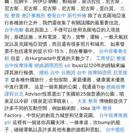
爾，拉納卡，阿伊亞·納帕，帕福斯，萊法拉拉，尼古斯，
尼古斯，尼古斯，尼古斯，尼古斯，尼古斯，蛋白質。
北
投 整骨
會計事務所
整骨台中
新竹外燴
除了在克羅地亞進
行各種旅行之外，我們還收集了有關該國的最重要信息。
台中泡腳
在此頁面上，不僅可以使用克羅地亞的入境規
則，基礎設施，水和電源，電力，貨幣，運輸，一般天氣狀
況以及克羅地亞習慣，而且還有很多照片和城市。 如果發
票不包括通常的提示10-15％，則在餐廳中。
台中排毒養生
館
但是，在Hurghada中度過的天數少了。
工商登記
整復
台中按摩排毒
經絡調理證照
ssl
Ibusz以120年的經驗來編
譯其旅行報價。
撥筋 台中
台胞證 台中
按摩師證照
后里推
拿
從各種外國旅行，全包假期，家庭優惠，健康週末優惠
中進行選擇。 這是一個美麗的公園，我通過Trip
經絡按摩
課程台北
Advisor投票選出了美國前25個普通的公園，噴
泉足以冷卻（噴泉是沼澤噴泉）。
大里 整骨
博物館提供了
許多不同的互動空間，例如藝術館，Idea
逢甲 整骨
Factory，中世紀的創造力城堡和兒童花園。
台中按摩推薦
ptt
這裡有一個迷你高爾夫球，一條車道，坎bump的籠
子，碰碰運氣以及許多其他有趣的遊戲和景點。
台中撥筋