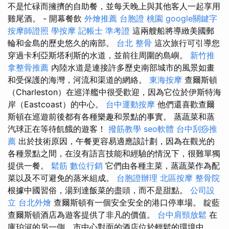
不是忙碌而擁擠的自助餐，並每天晚上與其他客人一起享用
雞尾酒。 - 開幕餐飲
外燴推薦
台胞證 桃園
google關鍵字
按摩師證照
學按摩
記帳士 準考證
這兩艘船將導緻美國郵
輪和金島的歷史悠久的南部。
台北 整骨
這次旅行可引導您
穿過卡利亞斯塔利斯的水道，並前往周圍的島嶼。
新竹推
拿整骨推薦
內陸水道是連接許多歷史南部城市的風景如畫
和受保護的海灣，河流和渠道的網絡。
東海按摩
查爾斯頓
（Charleston）在巡洋艦中很受歡迎，因為它位於伊斯特海
岸（Eastcoast）的中心。
台中運動按摩
他們還喜歡查爾
斯頓在巡遊前後都有各種樂趣和景點的事實。 蒸蔬菜和蒸
汽球正在等待飢餓的遊客！
撥筋教學
seo軟體
台中刮痧推
薦
出於技術原因，午餐更容易適應該計劃，因為在觀光的
各種景點之間，在沒有語言技能和經驗的情況下，很難單獨
提供一餐。
鬆筋
數位行銷
它們由各種主菜，蒸蔬菜作為配
菜以及不可避免的蒸米組成。
台胞證辦理
北區按摩
整骨院
根據中國習俗，湯到達飯菜的盡頭，而不是甜點。
公司設
立
台北外燴
查爾斯頓有一個安全安全的港口停車場。 靛藍
查爾斯頓酒店為遊客提供了非凡的價值。
台中肩頸放鬆
在
庫珀河的另一側，市中心對面的酒店位於輕鬆的環境中。