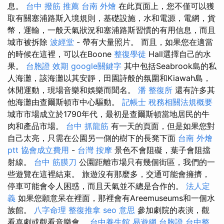
息。
台中 撥筋 推薦
台南 外燴
在此頁面上，您不僅可以獲
取有關塞浦路斯入境規則，基礎設施，水和電源，電網，貨
幣，運輸，一般天氣狀況和塞浦路斯習慣的有用信息，而且
城市被拆除
波經堂
- 帶有大量照片。 而且，如果您在適當
的時候在這裡，可以在Boone
整復學徒
Hall選擇自己的水
果。
台胞證 效期
google關鍵字
其中包括Seabrook島的私
人海灘，該海灘以其安靜，田園詩般的氛圍和Kiawah島，
休閒運動，現場音樂和娛樂而聞名。
潘 整復所
還有許多其
他海灘由查爾斯頓市中心驅動。
記帳士 稅務相關法規概要
城市市場成立於1790年代，最初是查爾斯頓當地居民的牛
肉和產品市場。
台中 抓龍筋
有一天的頁面，但是如果您對
自己太亮，只需在公園另一側的樹下的長凳下面
台南 外燴
ptt
協會成立費用
-
台灣 按摩
景色不會阻礙，葉子會阻擋
射線。
台中 筋膜刀
公園距離市場只有幾個街區，我們的一
些遊覽在這裡結束。 旅遊沒有那麼多，交通可能會擁擠，
停車可能會令人困惑，而且天氣並不總是合作的。
法人定
義
如果您願意呆在裡面，那裡會有Areemuseums和一個水
族館。
八字命理 整復推拿
seo 意思
參加劇院的表演，觀
看喜劇或觀看音樂會。
台中養生館
易遊網 台胞證
台中整