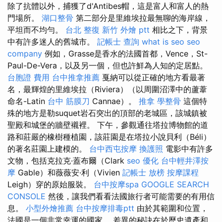
除了抗體以外，捕獲了d'Antibes帽，這是富人和富人的熱
門場所。
湖口整骨
第二部分是里維埃拉最無聊的海岸線，
平坦而不均勻。
台北 整復
新竹 外燴 ptt
相比之下，背景
中有許多迷人的舊城市。
記帳士 查詢
what is seo
seo
company
例如，Grasse是香水的法國首都，Vence，St-
Paul-De-Vera，以及另一個，但也許鮮為人知的定居點。
台胞證 費用
台中推拿推薦
戛納可以從正確的地方看最著
名，最輝煌的里維埃拉（Riviera）（以周圍沼澤中的蘆葦
命名-Latin
台中 筋膜刀
Cannae）。
推拿
學整骨
這個特
殊的地方是勒suquet岩石突出的頂部的老城區，該城鎮被
聖殿和城堡的牆壁襯裡。 下午，參觀通往塔拉博物館的道
路和莊嚴的橡樹種植園，該莊園是在塔拉小說貝利（Béli）
的著名莊園上建模的。
台中西屯按摩
換護照
電影中有許多
文物，包括克拉克·蓋布爾（Clark
seo 優化
台中輕井澤按
摩
Gable）和薇薇安·利（Vivien
記帳士 放榜
按摩課程
Leigh）穿的原始服裝。
台中按摩spa
GOOGLE SEARCH
CONSOLE
然後，讓我們看看法國旅行者可能需要的有用信
息。
小型外燴推薦
台中按摩排毒ptt
由於其範圍和位置，
法國是一個非常幸運的國家。 差異的秘訣在於歷史遺產和