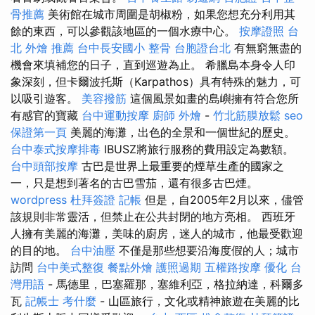
骨推薦
美術館在城市周圍是胡椒粉，如果您想充分利用其
餘的東西，可以參觀該地區的一個水療中心。
按摩證照
台
北 外燴 推薦
台中長安國小 整骨
台胞證台北
有無窮無盡的
機會來填補您的日子，直到巡遊為止。 希臘島本身令人印
象深刻，但卡爾波托斯（Karpathos）具有特殊的魅力，可
以吸引遊客。
美容撥筋
這個風景如畫的島嶼擁有符合您所
有感官的寶藏
台中運動按摩
廚師 外燴
-
竹北筋膜放鬆
seo
保證第一頁
美麗的海灘，出色的全景和一個世紀的歷史。
台中泰式按摩排毒
IBUSZ將旅行服務的費用設定為數額。
台中頭部按摩
古巴是世界上最重要的煙草生產的國家之
一，只是想到著名的古巴雪茄，還有很多古巴煙。
wordpress
杜拜簽證
記帳
但是，自2005年2月以來，儘管
該規則非常靈活，但禁止在公共封閉的地方亮相。 西班牙
人擁有美麗的海灘，美味的廚房，迷人的城市，他最受歡迎
的目的地。
台中油壓
不僅是那些想要沿海度假的人；城市
訪問
台中美式整復
餐點外燴
護照過期
五權路按摩
優化 台
灣用語
- 馬德里，巴塞羅那，塞維利亞，格拉納達，科爾多
瓦
記帳士 考什麼
- 山區旅行，文化或精神旅遊在美麗的比