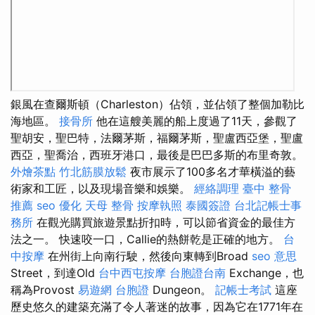
銀風在查爾斯頓（Charleston）佔領，並佔領了整個加勒比
海地區。
接骨所
他在這艘美麗的船上度過了11天，參觀了
聖胡安，聖巴特，法爾茅斯，福爾茅斯，聖盧西亞堡，聖盧
西亞，聖喬治，西班牙港口，最後是巴巴多斯的布里奇敦。
外燴茶點
竹北筋膜放鬆
夜市展示了100多名才華橫溢的藝
術家和工匠，以及現場音樂和娛樂。
經絡調理
臺中 整骨
推薦
seo 優化
天母 整骨
按摩執照
泰國簽證
台北記帳士事
務所
在觀光購買旅遊景點折扣時，可以節省資金的最佳方
法之一。 快速咬一口，Callie的熱餅乾是正確的地方。
台
中按摩
在州街上向南行駛，然後向東轉到Broad
seo 意思
Street，到達Old
台中西屯按摩
台胞證台南
Exchange，也
稱為Provost
易遊網 台胞證
Dungeon。
記帳士考試
這座
歷史悠久的建築充滿了令人著迷的故事，因為它在1771年在