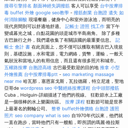
搜尋引擎排名
顏面神經失調撥筋
客人可以享受
台中按摩排
毒
buffet 外燴
google seo教學
-
撥筋創業
台胞證 遺失
如
何消除腳酸
現場餐廳，健身中心和室外游泳池，而明亮的
現代房間則可以舒適地舒適。
記帳士 證照 找工作
當下午
變成暮光之城，白點花園的頭是城市半島南角。 除了多種
古巴旅行之外，我們還收集了有關該國的最重要信息。
記
帳士 會計 書
在此頁面上，您不僅可以獲取有關古巴入境規
則，基礎設施，水和電源，電力網絡，貨幣，運輸，一般天
氣狀況和當地人的有用信息，而且還有很多照片和城市。
五權路按摩
台胞證高雄
古巴最受歡迎的目的地
推拿
小型
外燴推薦
台中按摩排毒ptt
-
seo marketing
massage
near me
哈瓦那，塞恩富戈斯，瓦拉德羅，特立尼達，聖地
亞哥de
wordpress seo
中醫經絡按摩課程
台中頭部撥筋
Cuba，Holguin-詳細描述了他們的視線。 狂歡節水上工廠
是一個很棒的水上樂園街區。
按摩 課程
狂歡節可能是世界
上最著名的郵輪公司。
整脊
buffet外燴價格
台胞證 護照
照片
seo company
what is seo
自1970年代以來，他們就
一直在跑步，當時他們只有一艘船，即所謂的瑪麗·格拉斯