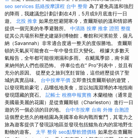
seo services
筋絡按摩課程
台中 整骨
為了避免高溫和強烈
的降雨，我建議您計劃計劃在4月，5月或9月底進行一日
遊。
北投 推拿
如果您想避開寒冷，查爾斯頓的溫和情節將
提供一個完美的冬季避難所。
中清路 按摩
推拿 證照
整復
從其公共場所和歷史建築到博物館，餐館和河濱前景，薩凡
納（Savannah）非常適合度過一整天的度假勝地。 查爾斯
頓的天氣炭可能會在一年中發生巨大變化。 根據大多數天
氣報告，全年都可能很潮濕和多雨。 在颶風季節，南卡羅
來納州的人們也很恐怖。 停車位也在“ Pro”列表中，並且有
充分的原因。 從歷史之旅到烹飪冒險，這些經歷提供了聖
城的真實品味。
台中按摩平價
立即查找查爾斯頓的遊覽，
以發現戰前豪宅，品嚐低地美食，並以知識淵博的本地指南
發現隱藏的寶石。
記帳士 稅務申報實務
木蘭植物（通常是
美國最美麗的花園）是從查爾斯頓（Charleston）進行一日
遊的另一個必須的目的地。
台中市按摩
台南 外燴
台胞證
這個歷史悠久的種植園為美國革命和內戰而奮鬥，其電力之
旅為遊客提供了發現該地區並發現包括鱷魚在內的當地野生
動物的遊客。
太平 整骨
seo點擊軟體價格
如果您在查爾斯