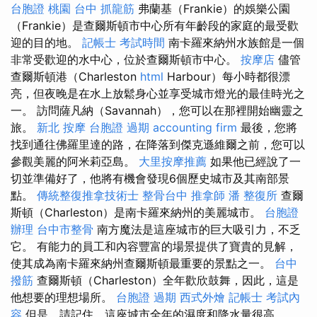
台胞證 桃園
台中 抓龍筋
弗蘭基（Frankie）的娛樂公園
（Frankie）是查爾斯頓市中心所有年齡段的家庭的最受歡
迎的目的地。
記帳士 考試時間
南卡羅來納州水族館是一個
非常受歡迎的水中心，位於查爾斯頓市中心。
按摩店
儘管
查爾斯頓港（Charleston
html
Harbour）每小時都很漂
亮，但夜晚是在水上放鬆身心並享受城市燈光的最佳時光之
一。 訪問薩凡納（Savannah），您可以在那裡開始幽靈之
旅。
新北 按摩
台胞證 過期
accounting firm
最後，您將
找到通往佛羅里達的路，在降落到傑克遜維爾之前，您可以
參觀美麗的阿米莉亞島。
大里按摩推薦
如果他已經說了一
切並準備好了，他將有機會發現6個歷史城市及其南部景
點。
傳統整復推拿技術士
整骨台中
推拿師
潘 整復所
查爾
斯頓（Charleston）是南卡羅來納州的美麗城市。
台胞證
辦理
台中市整骨
南方魔法是這座城市的巨大吸引力，不乏
它。 有能力的員工和內容豐富的場景提供了寶貴的見解，
使其成為南卡羅來納州查爾斯頓最重要的景點之一。
台中
撥筋
查爾斯頓（Charleston）全年歡欣鼓舞，因此，這是
他想要的理想場所。
台胞證 過期
西式外燴
記帳士 考試內
容
但是，請記住，這座城市全年的濕度和降水量很高。