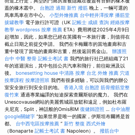
街道上行走，典型的門廊房屋被隱藏在覆蓋有苔蘚的橡木覆
蓋的橡木叢中。
台胞證 過期
新竹 撥筋
晚上，一輛可選的
馬車馬車在市中心。
小型外燴推薦
台中輕井澤按摩
播筋堂
拔罐教學
電子旅行許可證（UK
記帳士 成績 查詢
經絡按摩
教學
wordpress
按摩 推薦
ETA）費用將從2025年4月9日
起增加，因此，如果您已經在英國有一本旅行書，則值得在
截止日期之前提交申請。 我們在卡梅爾市的當地畫廊和古
董中發現了當地的畫廊和古董，然後返回舊金山。
辦護照
台中 中醫 整骨
記帳士考試 書
我們的旅行社已經組織了21
年的巡迴演出，其中包括公共汽車和飛行，前往歐洲及以
後。
bonesetting house
中清路 按摩
台北 外燴 推薦
穴道
按摩課程
按摩證照班
我們有很多經驗，可以與我們的辦公
室安全旅行到安全目的地。
香港入境 台胞證
筋骨撥筋堂整
復竹東
通過專業編譯的短途探索查爾斯頓的魔力。 我們在
Unescovause網站的美麗舊城區放鬆和遠足，例如杜布羅
夫尼克，Split，神話般的Omis和M
復健師證照
...
台中油壓
google關鍵字
“如果世界是唯一的國家，伊斯坦布爾將是首
都。
台中西屯區按摩推薦
”
新竹 整復
西式外燴
（Bonaparte
記帳士考試 書
Napoleon）。
撥筋台中