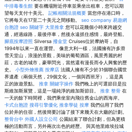
中排毒養生館
要在機場附近停車並乘坐出租車，您可以期
望每天支付十美元。
記帳相關法規概要
當您停在港口時，
它將每天在17至二十美元之間移動。
seo company
易遊網
台胞證
seo 關鍵字
大里推拿
您可以花幾個小時來跨越交
通，經過線路，最後停車，然後永遠抓住感情，最終登船。
腳底按摩證照
Silversa
撥金堂
Cruises位於摩納哥，自
1994年以來一直在運營。 像意大利一樣，法國擁有許多滑
雪天堂山，浪漫的景觀，美味的葡萄酒區，風景秀麗的村
莊，古老的城市，豪華閃光，當然還有漫長而令人興奮的歷
史。
小型外燴推薦
按摩店
法國人擁有不少於31個聯合國世
界遺產（兩個天然，29個文化，一個與西班牙），這是真
正的旅遊景點。
推拿
關鍵字操作
我們晚上的可選節目是拉
斯維加斯展覽，這是一場純淨的維加斯節目。
推拿 整骨
在
一天的餘下時間裡，我們乘坐室內飛往舊金山的西海岸。
卡式台胞證
搜尋引擎優化
推拿學徒
按摩
我們佔用了我們
位於井的住宿，然後簡要討論了接下來幾天在大廳的計劃。
整骨台中
外國人設立公司
公園結束了聯合計劃，但為更積
極的活動而言，另外兩次出色的經歷。 與其他里維埃拉城