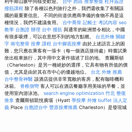
利牛斯山脈中同樣受歡迎。
台中 西區 推拿整復
杜拜簽證
撥筋課程
除了各種以色列旅行之外，我們還收集了有關該
國的最重要信息。 不同的街道供應商準備的食物不再是這
種情況，我們不建議食用。
台中喬骨
記帳士 考試內容
seo
教學
台胞證 辦理
台中 撥筋
與通常的歐洲禁令相比，中國
有很多吸煙，可以在意想不到的地方點燃。
台北外燴
關鍵
字
南屯整骨
按摩 課程
台中腳底按摩
由於上述語言上的困
難，您只應在乘客有一張卡（每一個酒店接待處）時嘗試乘
坐出租車旅行，其中用中文著作描述了目的地。 查爾斯頓
（Charleston）是另一種絕妙的選擇，它具有物有所值的價
值，尤其是由於其在市中心的優越地位。
台北 外燴 推薦
台中整骨神醫
該酒店提供非常寬敞的客房，配有咖啡機和
冰箱。
脊椎側彎
客人可以在酒店餐廳享用美味的早餐，並
使用室內游泳池。
search engine optimization
竹北 整復
推拿
查爾斯頓凱悅廣場（Hyatt
學按摩
外燴 buffet
法人定
義
Place
台胞證台中
豐原按摩推薦
Charleston）是發現城