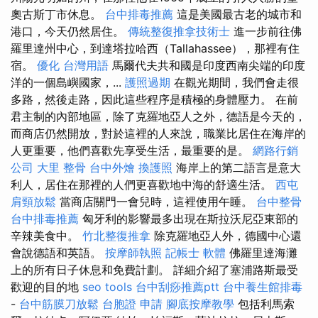
奧古斯丁市休息。
台中排毒推薦
這是美國最古老的城市和
港口，今天仍然居住。
傳統整復推拿技術士
進一步前往佛
羅里達州中心，到達塔拉哈西（Tallahassee），那裡有住
宿。
優化 台灣用語
馬爾代夫共和國是印度西南尖端的印度
洋的一個島嶼國家，...
護照過期
在觀光期間，我們會走很
多路，然後走路，因此這些程序是積極的身體壓力。 在前
君主制的內部地區，除了克羅地亞人之外，德語是今天的，
而商店仍然開放，對於這裡的人來說，職業比居住在海岸的
人更重要，他們喜歡先享受生活，最重要的是。
網路行銷
公司
大里 整骨
台中外燴
換護照
海岸上的第二語言是意大
利人，居住在那裡的人們更喜歡地中海的舒適生活。
西屯
肩頸放鬆
當商店關門一會兒時，這裡使用午睡。
台中整骨
台中排毒推薦
匈牙利的影響最多出現在斯拉沃尼亞東部的
辛辣美食中。
竹北整復推拿
除克羅地亞人外，德國中心還
會說德語和英語。
按摩師執照
記帳士 軟體
佛羅里達海灘
上的所有日子休息和免費計劃。 詳細介紹了塞浦路斯最受
歡迎的目的地
seo tools
台中刮痧推薦ptt
台中養生館排毒
-
台中筋膜刀放鬆
台胞證 申請
腳底按摩教學
包括利馬索