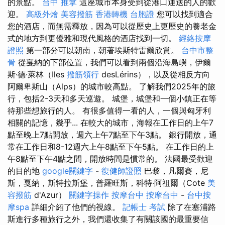
的景點。
台中 推拿
這座城市本身受到從港口運送的人的歡
迎。
高級外燴
美容撥筋
香港轉機 台胞證
您可以找到適合
您的酒店，而無需釋放，因為可以從歷史上更歷史的養老金
式的地方到更優雅和現代風格的酒店找到一切。
經絡按摩
證照
第一部分可以朝南，朝著埃斯特雷爾欣賞。
台中市整
骨
從戛納的下部位置，我們可以看到兩個沿海島嶼，伊爾
斯·德·萊林（Iles
撥筋領行
desLérins），以及從相反方向
阿爾卑斯山（Alps）的城市較高點。 了解我們2025年的旅
行，包括2-3天和多天巡遊。 城堡，城堡和一個小鎮正在等
待那些想旅行的人。 有很多值得一看的人，一個與匈牙利
相關的記憶，幾乎... 在較大的城市，海報在工作日的上午7
點至晚上7點開放，週六上午7點至下午3點。 銀行開放，通
常在工作日和8-12週六上午8點至下午5點。 在工作日的上
午8點至下午4點之間，開放時間是慣常的。 法國最受歡迎
的目的地
google關鍵字
-
復健師證照
巴黎，凡爾賽，尼
斯，戛納，斯特拉斯堡，普羅旺斯，科特·阿祖爾（Cote
美
容撥筋
d'Azur）
關鍵字操作
按摩台中
按摩台中
-
台中按
摩spa
詳細介紹了他們的視線。
記帳士 考試
除了在塞浦路
斯進行多種旅行之外，我們還收集了有關該國的最重要信